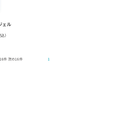
ジェル
税込）
 前の16件 次の16件
1