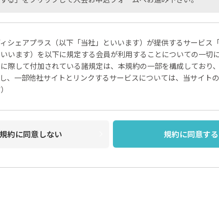
シェアプラス（以下「当社」といいます）が提供するサービス「bio
といいます）を以下に規定する会員が利用することについての一切
用に際して付加されている諸規定は、本規約の一部を構成しており
だし、一部他社サイトとリンクするサービスについては、当サイト
す）
ことなく本規約を随時変更することができるものとし、会員はこれを
サイト上に1ヵ月間表示した時点で、全ての会員が了承したものとみな
規約に同意しない
規約に同意する
に当社が必要と判断した場合、当社は、会員に対し随時必要な事項を
に表示した時点で全ての会員に通知したものとみなします。
会員登録が必要になります。
入力したメールアドレスおよびパスワードが必要になります。