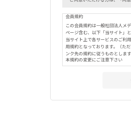
会員規約
この会員規約は一般社団法人メディ
ページ含む、以下「当サイト」
当サイト上で各サービスのご利
用規約となっております。（た
ンク先の規約に従うものとしま
本規約の変更にご注意下さい
1. 当社は、会員の了承を得る
2. 前項の変更については、当
会員のみなさまへの通知
1. 本規約の変更のケース以外
2. 前項の通知は、当サイト上
会員登録について
当サイトにおいてのご購入には
なお会員登録は無料です。
※ログインには、会員登録時に